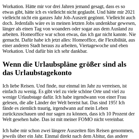
Workation. Hätte mir vor drei Jahren jemand gesagt, dass es so
etwas gibt, hätte ich es vielleicht nicht geglaubt. Und hätte mir 2021
vielleicht nicht ein ganzes Jahr Job-Auszeit gegönnt. Vielleicht auch
doch. Jedenfalls wäre es in meinen letzten Jobs undenkbar gewesen,
länger als einen Tag von woanders oder sogar aus dem Ausland zu
arbeiten. Homeoffice war schon etwas, das ich gar nicht kannte. Nie
gemacht. Dafür habe ich jetzt alles: Homeoffice, die Flexibilität, aus
einer anderen Stadt heraus zu arbeiten, Viertagewoche und eben
Workation. Und dafür bin ich sehr dankbar.
Wenn die Urlaubspläne größer sind als
das Urlaubstagekonto
Ich liebe Reisen. Und finde, nur einmal im Jahr zu verreisen, ist
einfach zu wenig. Es gibt viel zu viele schöne Orte und viel zu
wenige Urlaubstage dafür. Ich habe irgendwann von einer Frau
gelesen, die alle Länder der Welt bereist hat. Das sind 195! Ich
fände es ziemlich traurig, irgendwann auf mein Leben
zurückzuschauen und nur sagen zu können, dass ich 10 Prozent der
Welt gesehen habe. Das ist mit meiner FOMO nicht vereinbar.
Ich habe mir schon zwei längere Auszeiten fürs Reisen genommen,
jeweils über ein Jahr. Einmal direkt nach dem Abitur, das andere