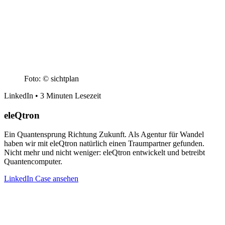
Foto: © sichtplan
LinkedIn • 3 Minuten Lesezeit
eleQtron
Ein Quantensprung Richtung Zukunft. Als Agentur für Wandel
haben wir mit eleQtron natürlich einen Traumpartner gefunden.
Nicht mehr und nicht weniger: eleQtron entwickelt und betreibt
L
Quantencomputer.
LinkedIn Case ansehen
1
B
b