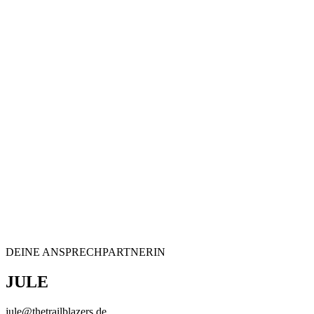
DEINE ANSPRECHPARTNERIN
JULE
jule@thetrailblazers.de