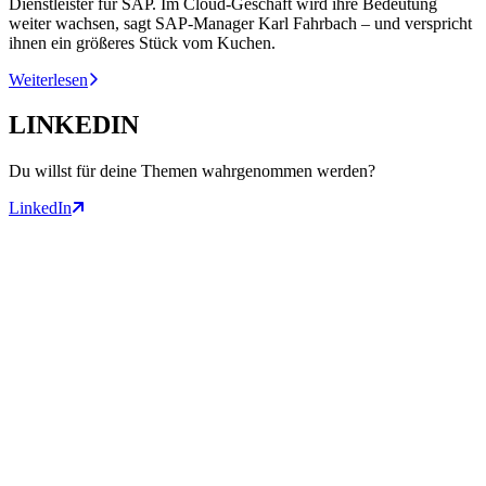
Dienstleister für SAP. Im Cloud-Geschäft wird ihre Bedeutung
1
weiter wachsen, sagt SAP-Manager Karl Fahrbach – und verspricht
I
ihnen ein größeres Stück vom Kuchen.
W
Weiterlesen
LINKEDIN
Du willst für deine Themen wahrgenommen werden?
LinkedIn