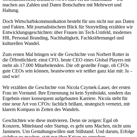
machen aus Zahlen und Daten Botschaften mit Mehrwert und
Haltung.
Doch Wirtschaftskommunikation besteht für uns nicht nur aus Daten
und Fakten. Mit journalistischem Blick für Storytelling erzählen wir
Entwicklungsgeschichten: über Frauen im Tech-Umfeld, modernes
HR, Personal Branding, Nachhaltigkeit, Fachkräftemangel und
kulturellen Wandel.
Zum ersten Mal bringen wir die Geschichte von Norbert Rotter in
die Öffentlichkeit: einst CFO, heute CEO eines Global Players mit
mehr als 17.000 Mitarbeitenden. Die oft gestellte Frage, ob CFOs
gute CEOs sein können, beantworten wir seither ganz klar mit: Ja –
und wie!
Wir erzählen die Geschichte von Nicola Czymek-Lauer, der ersten
Frau im Vorstand. Ihre Ernennung ist kein Symbolakt, sondern das
Ergebnis einer konsequent aufgebauten Karriere. Nicola steht für
eine neue Art von CFOs: fachlich brillant, strategisch vernetzt, mit
klarem Kompass in Zeiten des Wandels.
Geschichten wie diese motivieren. Denn sie zeigen: Egal ob
Konzern, Mittelstand oder Startup, es geht ums Machen, nicht ums
Jammern. Um Gestaltungswillen statt Stillstand. Und darum, Erfolge
sichtbar zu machen, statt nur über Krisen zu sprechen.