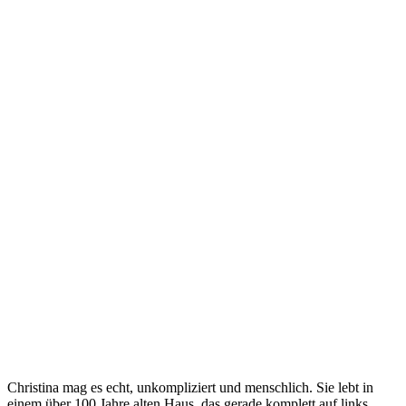
Christina mag es echt, unkompliziert und menschlich. Sie lebt in
einem über 100 Jahre alten Haus, das gerade komplett auf links