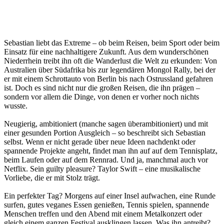
Sebastian liebt das Extreme – ob beim Reisen, beim Sport oder beim
Einsatz für eine nachhaltigere Zukunft. Aus dem wunderschönen
Niederrhein treibt ihn oft die Wanderlust die Welt zu erkunden: Von
Australien über Südafrika bis zur legendären Mongol Rally, bei der
er mit einem Schrottauto von Berlin bis nach Ostrussland gefahren
ist. Doch es sind nicht nur die großen Reisen, die ihn prägen –
sondern vor allem die Dinge, von denen er vorher noch nichts
wusste.
Neugierig, ambitioniert (manche sagen überambitioniert) und mit
einer gesunden Portion Ausgleich – so beschreibt sich Sebastian
selbst. Wenn er nicht gerade über neue Ideen nachdenkt oder
spannende Projekte angeht, findet man ihn auf auf dem Tennisplatz,
beim Laufen oder auf dem Rennrad. Und ja, manchmal auch vor
Netflix. Sein guilty pleasure? Taylor Swift – eine musikalische
Vorliebe, die er mit Stolz trägt.
Ein perfekter Tag? Morgens auf einer Insel aufwachen, eine Runde
surfen, gutes veganes Essen genießen, Tennis spielen, spannende
Menschen treffen und den Abend mit einem Metalkonzert oder
gleich einem ganzen Festival ausklingen lassen. Was ihn antreibt?