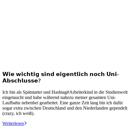
𝗪𝗶𝗲 𝘄𝗶𝗰𝗵𝘁𝗶𝗴 𝘀𝗶𝗻𝗱 𝗲𝗶𝗴𝗲𝗻𝘁𝗹𝗶𝗰𝗵 𝗻𝗼𝗰𝗵 𝗨𝗻𝗶-
𝗔𝗯𝘀𝗰𝗵𝗹𝘂𝘀𝘀𝗲?
Ich bin als Spätstarter und Hashtag#Arbeiterkind in die Studienwelt
eingetaucht und habe während nahezu meiner gesamten Uni-
U
Laufbahn nebenbei gearbeitet. Eine ganze Zeit lang bin ich dafür
g
sogar extra zwischen Deutschland und den Niederlanden gependelt
(crazy, ich weiß).
W
Weiterlesen