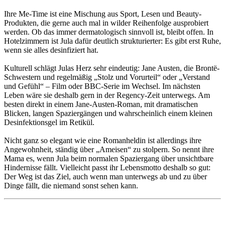
Ihre Me-Time ist eine Mischung aus Sport, Lesen und Beauty-
Produkten, die gerne auch mal in wilder Reihenfolge ausprobiert
werden. Ob das immer dermatologisch sinnvoll ist, bleibt offen. In
Hotelzimmern ist Jula dafür deutlich strukturierter: Es gibt erst Ruhe,
wenn sie alles desinfiziert hat.
Kulturell schlägt Julas Herz sehr eindeutig: Jane Austen, die Brontë-
Schwestern und regelmäßig „Stolz und Vorurteil“ oder „Verstand
und Gefühl“ – Film oder BBC-Serie im Wechsel. Im nächsten
Leben wäre sie deshalb gern in der Regency-Zeit unterwegs. Am
besten direkt in einem Jane-Austen-Roman, mit dramatischen
Blicken, langen Spaziergängen und wahrscheinlich einem kleinen
Desinfektionsgel im Retikül.
Nicht ganz so elegant wie eine Romanheldin ist allerdings ihre
Angewohnheit, ständig über „Ameisen“ zu stolpern. So nennt ihre
Mama es, wenn Jula beim normalen Spaziergang über unsichtbare
Hindernisse fällt. Vielleicht passt ihr Lebensmotto deshalb so gut:
Der Weg ist das Ziel, auch wenn man unterwegs ab und zu über
Dinge fällt, die niemand sonst sehen kann.